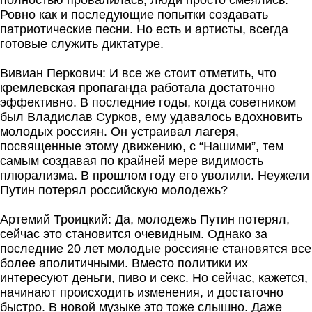
полностью провалилась, люди просто смеялись.
Ровно как и последующие попытки создавать
патриотические песни. Но есть и артисты, всегда
готовые служить диктатуре.
Вивиан Перкович: И все же стоит отметить, что
кремлевская пропаганда работала достаточно
эффективно. В последние годы, когда советником
был Владислав Сурков, ему удавалось вдохновить
молодых россиян. Он устраивал лагеря,
посвященные этому движению, с “Нашими”, тем
самым создавая по крайней мере видимость
плюрализма. В прошлом году его уволили. Неужели
Путин потерял российскую молодежь?
Артемий Троицкий: Да, молодежь Путин потерял,
сейчас это становится очевидным. Однако за
последние 20 лет молодые россияне становятся все
более аполитичными. Вместо политики их
интересуют деньги, пиво и секс. Но сейчас, кажется,
начинают происходить изменения, и достаточно
быстро. В новой музыке это тоже слышно. Даже