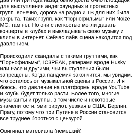
два или три года назад было достаточно площадок
для выступления андеграундных и протестных
групп. Конечно, дорога на радио и ТВ для них была
закрыта. Таких групп, как “Порнофильмы” или Noize
MC, там нет. Но они с легкостью могли давать
концерты в клубах и выкладывать свою музыку и
клипы в интернет. Сейчас лайв-сцена находится под
давлением.
Происходили скандалы с такими группами, как
“Порнофильмы”, IC3PEAK, рэперами вроде Husky
или Face и другими, чьи выступления были
запрещены. Когда пандемия закончится, мы увидим,
что осталось от музыкальной сцены в России. И я
боюсь, что давление на платформы вроде YouTube
и клубы будет только расти. Более того, многие
музыканты и группы, в том числе и некоторые
знаменитости, эмигрируют, уезжая в США, Берлин,
Прагу, потому что при Путине в России становится
все труднее бороться с цензурой.
Оригинал материала (немецкий)